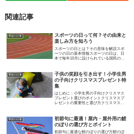
関連記事
スポーツの日って何？その由来と
季節の行事
楽しみ方を知ろう
スポーツの日とは？その意味を解説スポ
ーツの日の基本情報スポーツの日は、日
本で毎年10月に設けられている国民の祝
日で、「スポーツを楽しみ、健康な心身
を育むこと」を目的としています。この
日は、運動を通じて体を動かすきっかけ
子供の笑顔を引き出す！小学生男
季節の行事
を作り、普段スポーツを...
の子向けクリスマスプレゼント特
集
はじめに：小学生男の子向けクリスマス
プレゼント選びのポイントクリスマスプ
レゼントの重要性と選び方クリスマスプ
レゼントは、子どもたちにとって一年で
最も楽しみなイベントの一つです。特に
小学生の男の子にとっては、欲しかった
初節句に最適！屋内・屋外用の鯉
季節の行事
おもちゃやゲームをもらえ...
のぼりの選び方とポイント
初節句に最適な鯉のぼりの選び方鯉のぼ