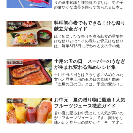
りの基本知識と種類鯉のぼりは、男の子
の健やかな成長を願って飾られる日本の
伝統的な風習です。端午の節句（5月5
日）に掲げられることから、家族の幸福
や子どもの出世を象徴するものとして長
料理初心者でもできる！ひな祭り
季節の行事
く親しまれてきました。近...
献立完全ガイド
はじめに：ひな祭りを彩る献立の重要性
ひな祭りとは？その意味と背景ひな祭り
は、毎年3月3日に行われる女の子の健や
かな成長と幸せを願う日本の伝統行事で
す。平安時代の「上巳の節句」に由来
し、紙の人形に厄を移して流す「流し
土用の丑の日 スーパーのうなぎ
季節の行事
雛」が起源とされています。...
が生まれ変わる温めレシピ集
土用の丑の日とは？うなぎに込められた
文化と歴史土用の丑の日の意味と由来
「土用の丑の日」とは、季節の変わり目
である「土用」の期間中に訪れる「丑の
日」を指します。特に夏の土用の丑の日
には、古くからうなぎを食べる風習が根
お中元 夏の贈り物に最適！人気
季節の行事
付いています。この習慣が広...
フルーツジュース徹底ガイド
暑い夏に贈るお中元として人気が高いの
が「フルーツジュース」です。爽やかな
味わいと見た目の華やかさ、そして老若
男女に喜ばれる万能なギフトとして注目
されています。本記事では、お中元にぴ