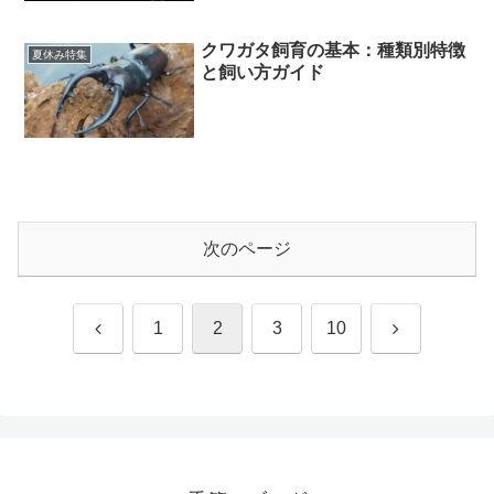
クワガタ飼育の基本：種類別特徴
夏休み特集
と飼い方ガイド
次のページ
前
次
1
2
3
10
へ
へ